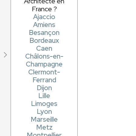
Architecte en
France ?
Ajaccio
Amiens
Besançon
Bordeaux
Caen
Châlons-en-
Champagne
Clermont-
Ferrand
Dijon
Lille
Limoges
Lyon
Marseille
Metz
Montpellier