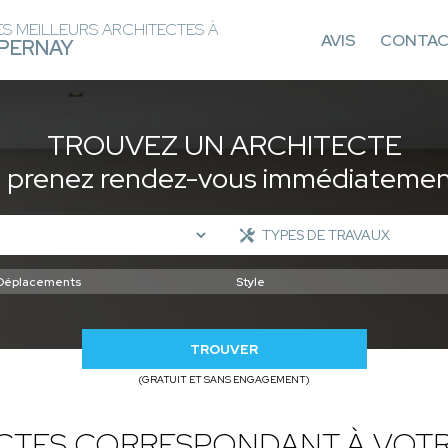
ES MEILLEURS ARCHITECTES À
AVIS
CONTA
PERNAY
TROUVEZ UN ARCHITECTE
t prenez rendez-vous immédiatement
TROUVER
(GRATUIT ET SANS ENGAGEMENT)
ECTES CORRESPONDANT À VOTR