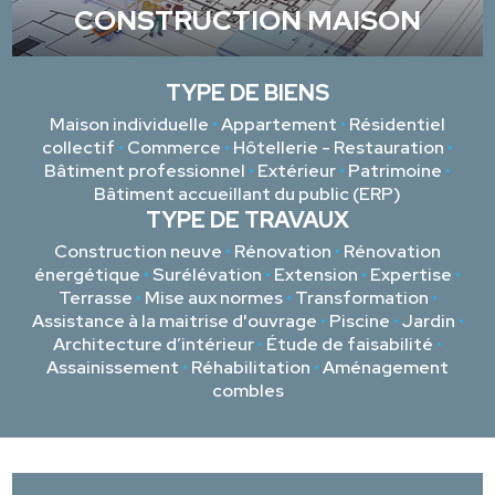
CONSTRUCTION MAISON
TYPE DE BIENS
Maison individuelle
•
Appartement
•
Résidentiel
collectif
•
Commerce
•
Hôtellerie - Restauration
•
Bâtiment professionnel
•
Extérieur
•
Patrimoine
•
Bâtiment accueillant du public (ERP)
TYPE DE TRAVAUX
Construction neuve
•
Rénovation
•
Rénovation
énergétique
•
Surélévation
•
Extension
•
Expertise
•
Terrasse
•
Mise aux normes
•
Transformation
•
Assistance à la maitrise d'ouvrage
•
Piscine
•
Jardin
•
Architecture d’intérieur
•
Étude de faisabilité
•
Assainissement
•
Réhabilitation
•
Aménagement
combles