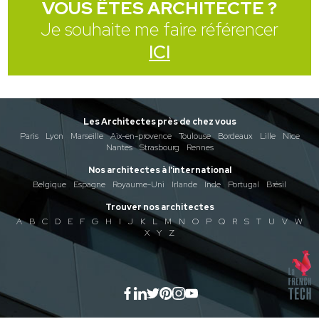
VOUS ÊTES ARCHITECTE ?
Je souhaite me faire référencer
ICI
Les Architectes près de chez vous
Paris
Lyon
Marseille
Aix-en-provence
Toulouse
Bordeaux
Lille
Nice
Nantes
Strasbourg
Rennes
Nos architectes à l'international
Belgique
Espagne
Royaume-Uni
Irlande
Inde
Portugal
Brésil
Trouver nos architectes
A
B
C
D
E
F
G
H
I
J
K
L
M
N
O
P
Q
R
S
T
U
V
W
X
Y
Z