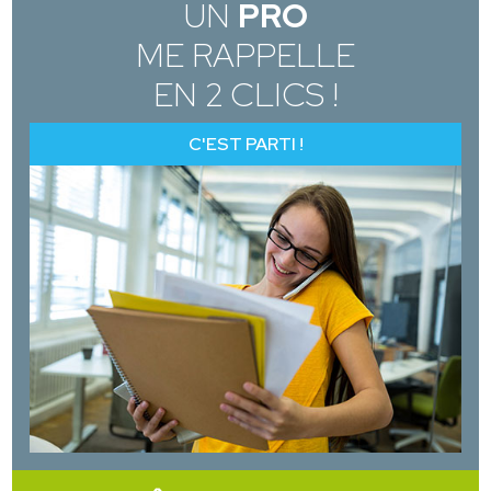
UN
PRO
ME RAPPELLE
EN 2 CLICS !
C'EST PARTI !